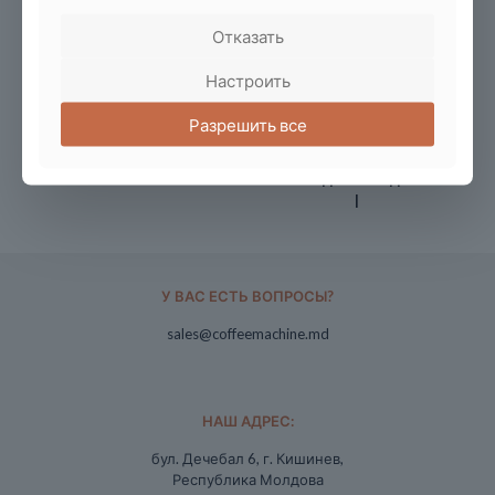
Отказать
Настроить
Разрешить все
spare parts | Delonghi |
spare parts | Jura | | Bosch-
Siemens | | Nivona | | Melitta
|
У ВАС ЕСТЬ ВОПРОСЫ?
sales@coffeemachine.md
НАШ АДРЕС:
бул. Дечебал 6, г. Кишинев,
Республика Молдова