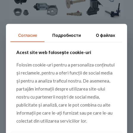
spare parts | Saeco |
Согласие
Подробности
О файлах
Gaggia | Philips |
Acest site web folosește cookie-uri
Категория:
Запчасти
Folosim cookie-uri pentru a personaliza conținutul
și reclamele, pentru a oferi funcții de social media
Share
și pentru a analiza traficul nostru. De asemenea,
partajăm informații despre utilizarea site-ului
nostru cu partenerii noștri de social media,
publicitate și analiză, care le pot combina cu alte
Похожие
informații pe care le-ați furnizat sau pe care le-au
colectat din utilizarea serviciilor lor.