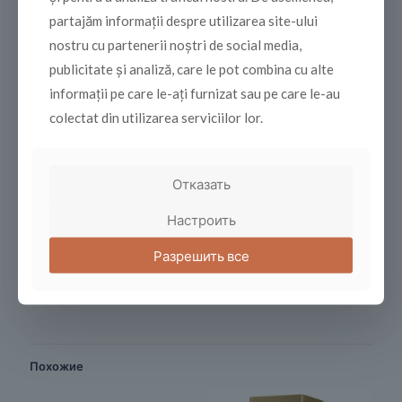
Потребляемая мощность: 1025 Вт
partajăm informații despre utilizarea site-ului
nostru cu partenerii noștri de social media,
Габариты (ширина х высота х глубина): 200х297х265
мм
publicitate și analiză, care le pot combina cu alte
Давление насоса: 15 бар (вибрационный)
informații pe care le-ați furnizat sau pe care le-au
Контейнер для воды: 1 л
colectat din utilizarea serviciilor lor.
Материал бойлера: алюминий
Материал корпуса: пластик
Отказать
Вес: 3.9 Kg
Производитель: GAGGIA S.p.A., Италия
Настроить
Разрешить все
Похожие