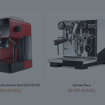
o Evolution Red EG2115/03
Eureka Pura
899,00
MDL
28.999,00
MDL