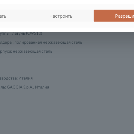
ьное заваривание : да
кое выключение : да
ать
Настроить
Разреши
фейного бойлера : латунь (CW510)
уппы : латунь (CW510)
лдера : полированная нержавеющая сталь
рпуса: нержавеющая сталь
зводства: Италия
ль: GAGGIA S.p.A., Италия
Отзывы
Отзывов пока нет.
Только зарегистрированные клиенты, купившие данный то
отзывы.