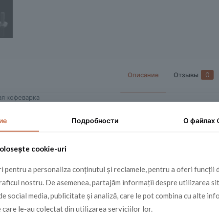
Описание
Отзывы
0
ая кофеварка
Цветной 2,4-дюймовый TFT-дисплей с символами и 3 переключателе
ие
Подробности
О файлах
я мощность: 1200 Вт
ирина х высота х глубина): 200х360х270 мм
olosește cookie-uri
вления : аналоговый
 pentru a personaliza conținutul și reclamele, pentru a oferi funcții 
оса : 15 бар
raficul nostru. De asemenea, partajăm informații despre utilizarea si
аривания : 9 бар
de social media, publicitate și analiză, care le pot combina cu alte inf
ание/пар
 care le-au colectat din utilizarea serviciilor lor.
я воды: 2.1 л