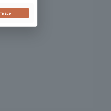
ть все
вар, могут публиковать