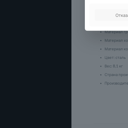
Предварител
Автоматичес
Отказ
Материал ко
Материал гр
Материал хо
Материал ко
Цвет: сталь
Вес: 8,1 кг
Страна прои
Производите