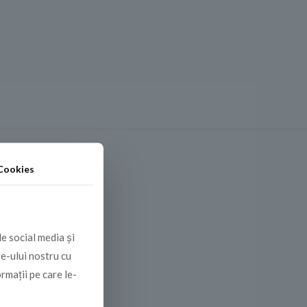
й с подсветкой
Cookies
de social media și
te-ului nostru cu
ormații pe care le-