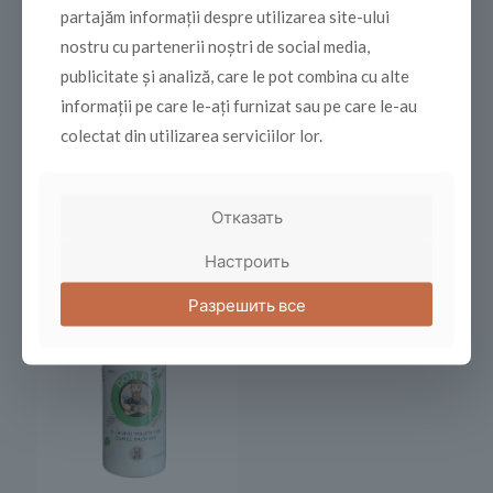
partajăm informații despre utilizarea site-ului
nostru cu partenerii noștri de social media,
publicitate și analiză, care le pot combina cu alte
informații pe care le-ați furnizat sau pe care le-au
colectat din utilizarea serviciilor lor.
PULY GRIND
Отказать
PULY CAFF PLUS
260,00
MDL
270,00
MDL
Настроить
Разрешить все