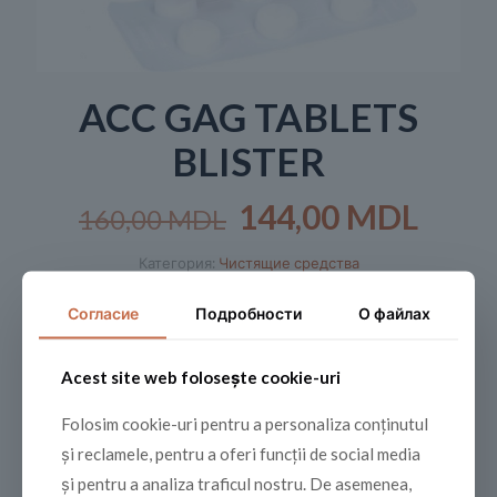
ACC GAG TABLETS
BLISTER
Первоначальна
Тек
144,00
MDL
160,00
MDL
цена
цена
Категория:
Чистящие средства
составляла
144,
160,00 MDL.
Согласие
Подробности
О файлах
Share
Acest site web folosește cookie-uri
Folosim cookie-uri pentru a personaliza conținutul
Похожие
și reclamele, pentru a oferi funcții de social media
și pentru a analiza traficul nostru. De asemenea,