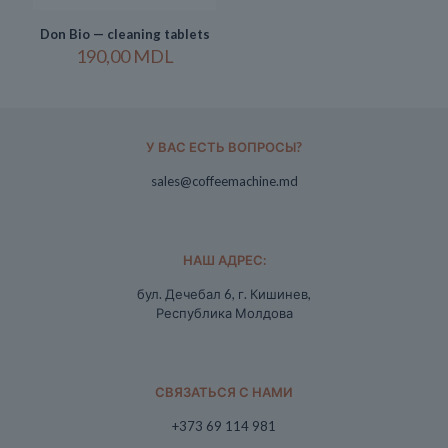
Don Bio — cleaning tablets
190,00
MDL
У ВАС ЕСТЬ ВОПРОСЫ?
sales@coffeemachine.md
НАШ АДРЕС:
бул. Дечебал 6, г. Кишинев,
Республика Молдова
СВЯЗАТЬСЯ С НАМИ
+373 69 114 981