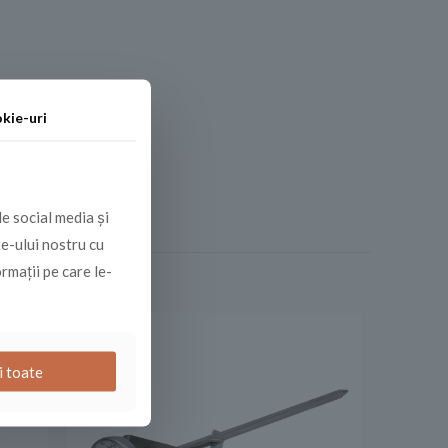
kie-uri
de social media și
te-ului nostru cu
ormații pe care le-
i toate