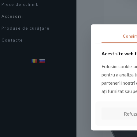
Piese de schimb
Accesorii
Produse de curățare
Consi
Contacte
Acest site web f
Folosim cookie-uri
pentru a analiza t
partenerii noștri 
Produse simi
ați furnizat sau pe
Refuz