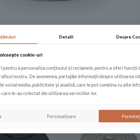
mţământ
Detalii
Despre
Coo
olosește cookie-uri
 pentru a personaliza conținutul și reclamele, pentru a oferi funcții 
raficul nostru. De asemenea, partajăm informații despre utilizarea si
de social media, publicitate și analiză, care le pot combina cu alte inf
lare
 care le-au colectat din utilizarea serviciilor lor.
a
Personalizare
Permiteț