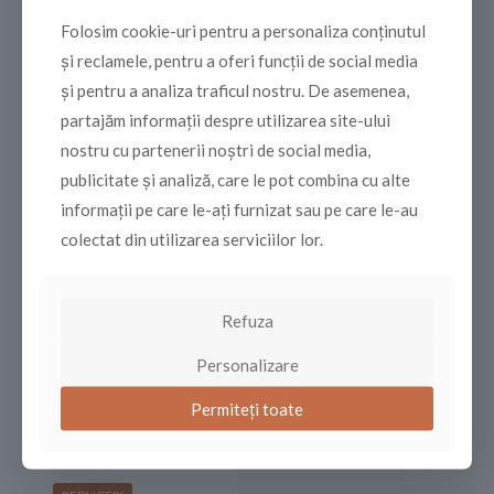
Folosim cookie-uri pentru a personaliza conținutul
și reclamele, pentru a oferi funcții de social media
Produse similare
și pentru a analiza traficul nostru. De asemenea,
partajăm informații despre utilizarea site-ului
REDUCERI
REDUCERI
nostru cu partenerii noștri de social media,
publicitate și analiză, care le pot combina cu alte
informații pe care le-ați furnizat sau pe care le-au
colectat din utilizarea serviciilor lor.
Refuza
Gaggia Classic GT + Gaggia
Gaggia Classic E24 Color +
Personalizare
MDF55
Gaggia MDF 55
Prețul
Prețul
39.898,00
MDL
18.598,00
MDL
inițial
inițial
Prețul
Prețul
35.999,00
MDL
16.699,00
MDL
Permiteți toate
a
a
curent
curent
fost:
fost:
este:
este:
39.898,00 MDL.
18.598,0
35.999,00 MDL.
16.699,